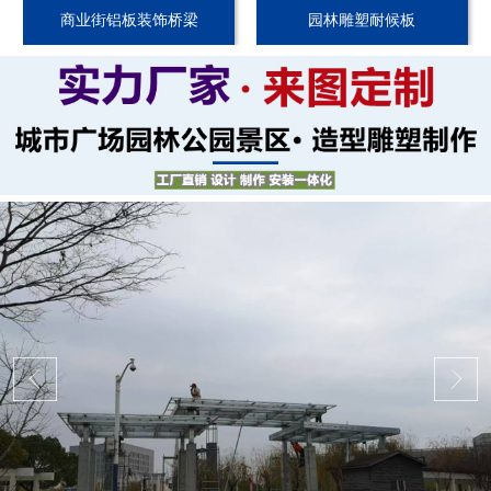
商业街铝板装饰桥梁
园林雕塑耐候板