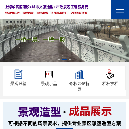
景观雕塑
景观小品
铝板装饰桥
栏杆护栏
梁